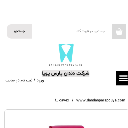
حساب کاربری من
تغییر گذر واژه
جستجو
۰
سفارشات
خروج از حساب کاربری
​شرکت دندان پارس پویا
ورود
/
ثبت نام در سایت
www.dandanparspouya.com
cavex
Cavex Cream Alginate – آلژینات خامه‌ای کوکس