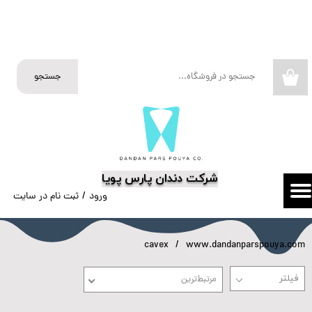
حساب کاربری من
تغییر گذر واژه
جستجو
۰
سفارشات
خروج از حساب کاربری
​شرکت دندان پارس پویا
ورود
/
ثبت نام در سایت
cavex
www.dandanparspouya.com
مرتبط‌ترین