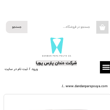
حساب کاربری من
تغییر گذر واژه
جستجو
۰
سفارشات
خروج از حساب کاربری
​شرکت دندان پارس پویا
ورود
/
ثبت نام در سایت
www.dandanparspouya.com
باندینگ نسل 5 مروابن Morva Bond Prime Morvabon