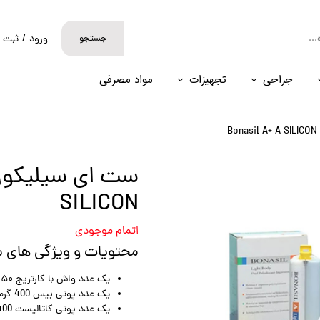
جستجو
ورود
/
ثبت ن
حساب کارب
جراحی
تجهیزات
مواد مصرفی
تغییر گذر و
سفارشات
B
خروج از حس
SILICON
اتمام موجودی
محتویات و ویژگی های س
یک عدد واش با کارتریج ۵۰ میلی لیتری
یک عدد پوتی بیس 400 گرمی
یک عدد پوتی کاتالیست 400 گرمی