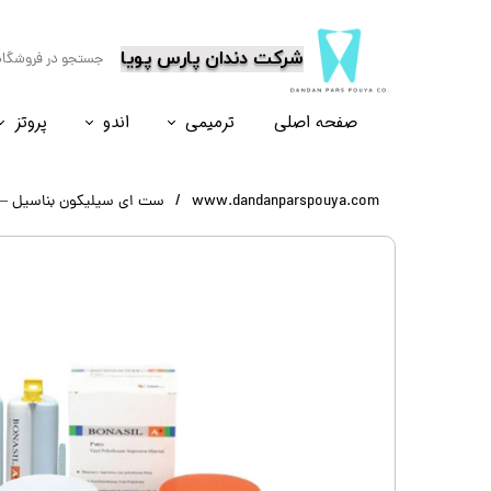
​شرکت دندان پارس پویا
صفحه اصلی
ترمیمی
اندو
پروتز
نسل۶
نسل ۵
نسل ۸
نسل ۴
www.dandanparspouya.com
ست ای سیلیکون بناسیل – onasil A+ A SILICON