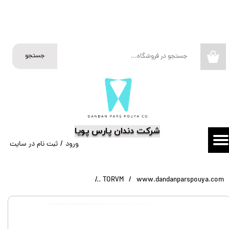
حساب کاربری من
تغییر گذر واژه
جستجو
۰
سفارشات
خروج از حساب کاربری
​شرکت دندان پارس پویا
ورود
/
ثبت نام در سایت
www.dandanparspouya.com
TORVM
قلم فرم دهی کامپوزیت تور وی ام مدل کانتکت 