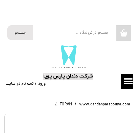
حساب کاربری من
تغییر گذر واژه
جستجو
۰
سفارشات
خروج از حساب کاربری
​شرکت دندان پارس پویا
ورود
/
ثبت نام در سایت
www.dandanparspouya.com
TORVM
کیت دیسک پرداخت بدون مرکز چهار رنگ 0