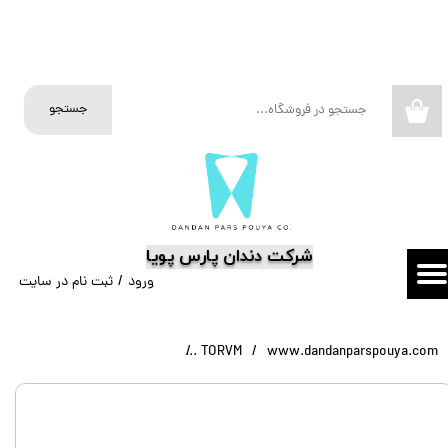
حساب کاربری من
تغییر گذر واژه
جستجو
۰
سفارشات
خروج از حساب کاربری
​شرکت دندان پارس پویا
ورود
/
ثبت نام در سایت
www.dandanparspouya.com
TORVM
نوار ماتریکس زیر لثه TorVM 1,0929