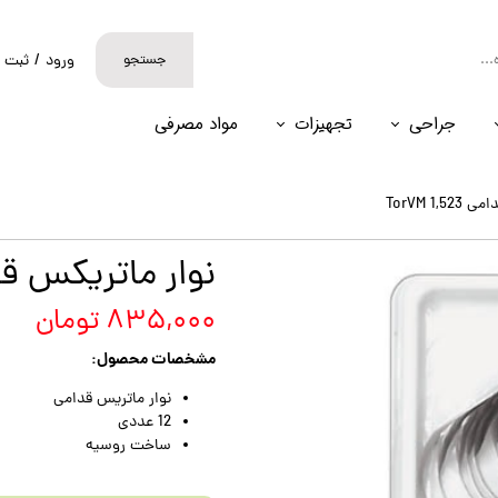
جستجو
ورود
/
ثبت ن
حساب کارب
جراحی
تجهیزات
مواد مصرفی
تغییر گذر و
سفارشات
TorVM 1,
خروج از حس
نوار ماتریکس قدامی 523
۸۳۵,۰۰۰ تومان
مشخصات محصول:
نوار ماتریس قدامی
12 عددی
ساخت روسیه