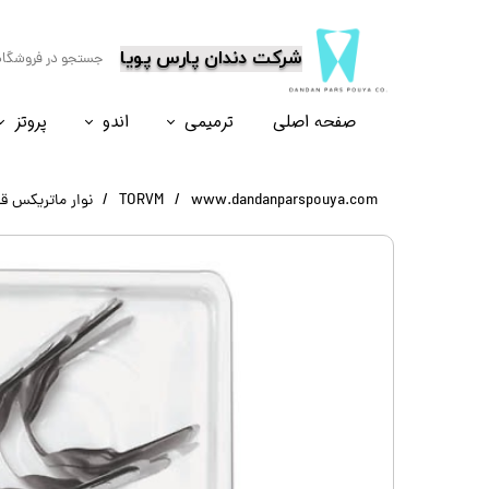
​شرکت دندان پارس پویا
صفحه اصلی
ترمیمی
اندو
پروتز
نسل۶
نسل ۵
نسل ۸
نسل ۴
www.dandanparspouya.com
TORVM
نوار ماتریکس قدامی 523