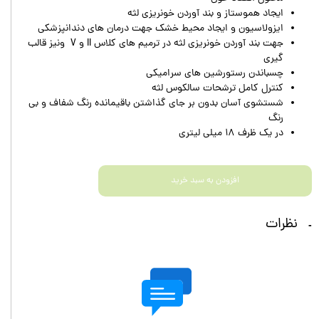
ایجاد هموستاز و بند آوردن خونریزی لثه
ایزولاسیون و ایجاد محیط خشک جهت درمان های دندانپزشکی
جهت بند آوردن خونریزی لثه در ترمیم های کلاس II و V ونیز قالب
گیری
چسباندن رستورشین های سرامیکی
کنترل کامل ترشحات سالکوس لثه
شستشوی آسان بدون بر جای گذاشتن باقیمانده رنگ شفاف و بی
رنگ
در یک ظرف ۱۸ میلی لیتری
افزودن به سبد خرید
نظرات