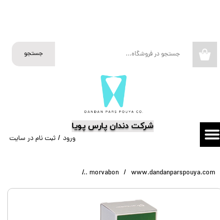
حساب کاربری من
تغییر گذر واژه
جستجو
۰
سفارشات
خروج از حساب کاربری
​شرکت دندان پارس پویا
ورود
/
ثبت نام در سایت
www.dandanparspouya.com
morvabon
مایع هموستات مروابن Alum Stop Morvabon