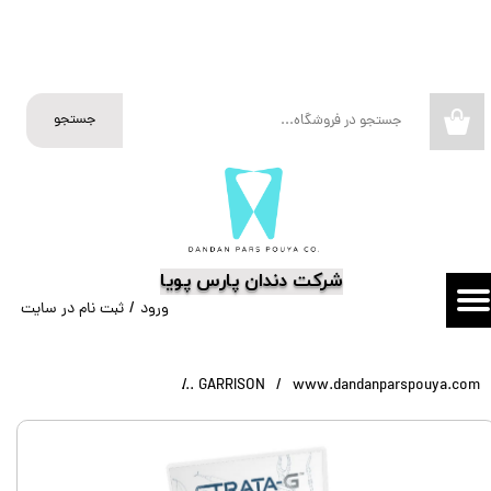
حساب کاربری من
تغییر گذر واژه
جستجو
۰
سفارشات
خروج از حساب کاربری
​شرکت دندان پارس پویا
ورود
/
ثبت نام در سایت
www.dandanparspouya.com
GARRISON
کیت Garrison STRATA-G