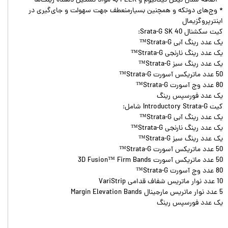
* اضافه شدن نیکل تیتانیوم و PEEK به مواد تشکیل دهنده رینگ‌ها
* وج‌های دوتکه و همچنین بسیارمنعطف جهت سهولت و جای‌گیری در
اینترپروگزیمال
کیت سکشنال Srata-G SK 40:
یک عدد رینگ آبی Strata-G™
یک عدد رینگ نارنجی Strata-G™
یک عدد رینگ سبز Strata-G™
50 عدد ماتریکس آسورت Strata-G™
80 عدد وج آسورت Strata-G™
یک عدد فورسپس رینگ
کیت Introductory Strata-G شامل:
یک عدد رینگ آبی Strata-G™
یک عدد رینگ نارنجی Strata-G™
یک عدد رینگ سبز Strata-G™
50 عدد ماتریکس آسورت Strata-G™
50 عدد ماتریکس آسورت 3D Fusion™ Firm Bands
80 عدد وج آسورت Strata-G™
10 عدد نوار ماتریس شفاف قدامی VariStrip
5 عدد نوار ماتریس مارجینال Margin Elevation Bands
یک عدد فورسپس رینگ