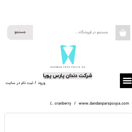
حساب کاربری من
تغییر گذر واژه
جستجو
۰
سفارشات
خروج از حساب کاربری
​شرکت دندان پارس پویا
ورود
/
ثبت نام در سایت
www.dandanparspouya.com
cranberry
ماسک ۴ لایه کرنبری Cranberry