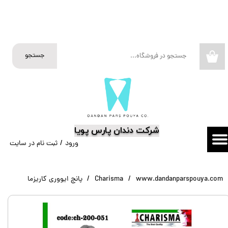
حساب کاربری من
تغییر گذر واژه
جستجو
۰
سفارشات
خروج از حساب کاربری
​شرکت دندان پارس پویا
ورود
/
ثبت نام در سایت
www.dandanparspouya.com
Charisma
پانچ ایووری کاریزما