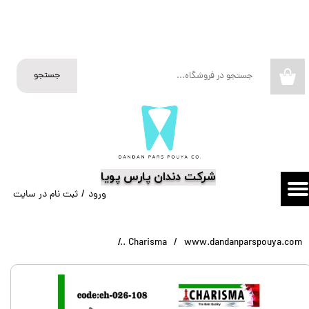
حساب کاربری من
تغییر گذر واژه
جستجو
۰
سفارشات
خروج از حساب کاربری
​شرکت دندان پارس پویا
ورود
/
ثبت نام در سایت
www.dandanparspouya.com
Charisma
قلم کامپوزیت سیلیکونی سولو Replica کاریز