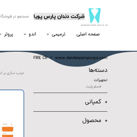
​شرکت دندان پارس پویا
صفحه اصلی
ترمیمی
اندو
پروتز
نسل۶
نسل ۵
نسل ۸
نسل ۴
FIRE CR
www.dandanparspouya.com
دسته‌ها
مرتب سازی بر ا
تجهیزات
فسفرپلیت
کمپانی
محصول