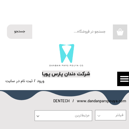
حساب کاربری من
تغییر گذر واژه
جستجو
۰
سفارشات
خروج از حساب کاربری
​شرکت دندان پارس پویا
ورود
/
ثبت نام در سایت
DENTECH
www.dandanparspouya.com
مرتبط‌ترین