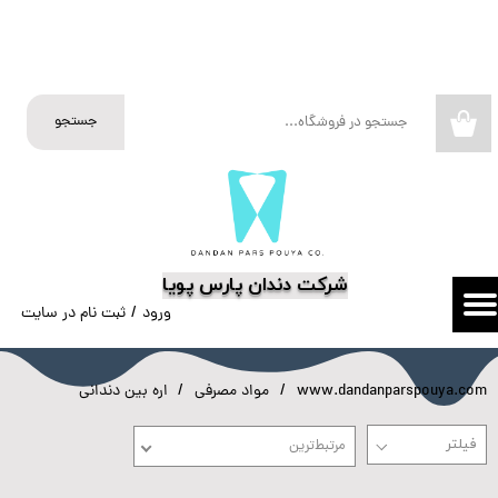
حساب کاربری من
تغییر گذر واژه
جستجو
۰
سفارشات
خروج از حساب کاربری
​شرکت دندان پارس پویا
ورود
/
ثبت نام در سایت
www.dandanparspouya.com
مواد مصرفی
اره بین دندانی
مرتبط‌ترین