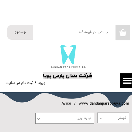
حساب کاربری من
تغییر گذر واژه
جستجو
۰
سفارشات
خروج از حساب کاربری
​شرکت دندان پارس پویا
ورود
/
ثبت نام در سایت
Avico
www.dandanparspouya.com
مرتبط‌ترین