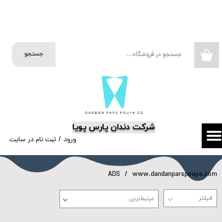
حساب کاربری من
تغییر گذر واژه
جستجو
۰
سفارشات
خروج از حساب کاربری
​شرکت دندان پارس پویا
ورود
/
ثبت نام در سایت
ADS
www.dandanparspouya.com
مرتبط‌ترین