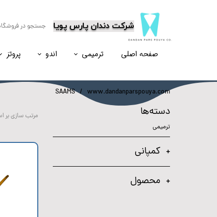
​شرکت دندان پارس پویا
صفحه اصلی
ترمیمی
اندو
پروتز
نسل۶
نسل ۵
نسل ۸
نسل ۴
SAAMS
www.dandanparspouya.com
دسته‌ها
مرتب سازی بر ا
ترمیمی
کمپانی
محصول