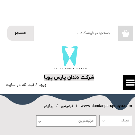
حساب کاربری من
تغییر گذر واژه
جستجو
۰
سفارشات
خروج از حساب کاربری
​شرکت دندان پارس پویا
ورود
/
ثبت نام در سایت
www.dandanparspouya.com
ترمیمی
پرایمر
مرتبط‌ترین