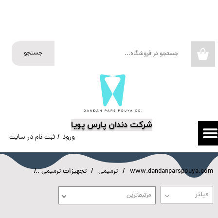
حساب کاربری من
تغییر گذر واژه
جستجو
۰
سفارشات
خروج از حساب کاربری
​شرکت دندان پارس پویا
ورود
/
ثبت نام در سایت
www.dandanparspouya.com
ترمیمی
تجهیزات ترمیمی
دهان بازکن
مرتبط‌ترین