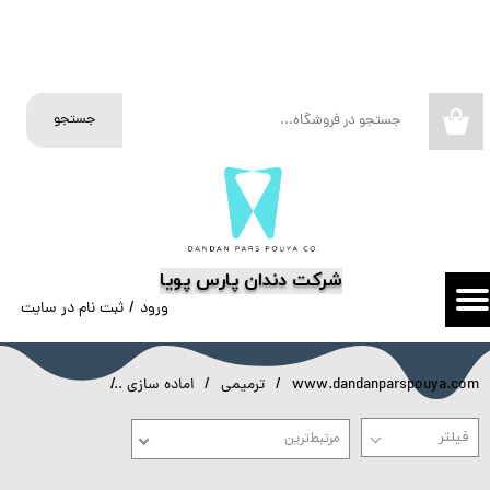
حساب کاربری من
تغییر گذر واژه
جستجو
۰
سفارشات
خروج از حساب کاربری
​شرکت دندان پارس پویا
ورود
/
ثبت نام در سایت
www.dandanparspouya.com
ترمیمی
اماده سازی
تشخیص پوسیدگ
مرتبط‌ترین