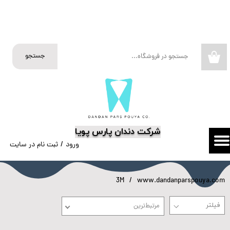
حساب کاربری من
تغییر گذر واژه
جستجو
۰
سفارشات
خروج از حساب کاربری
​شرکت دندان پارس پویا
ورود
/
ثبت نام در سایت
3M
www.dandanparspouya.com
مرتبط‌ترین