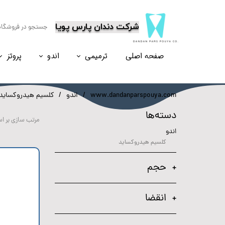
​شرکت دندان پارس پویا
صفحه اصلی
ترمیمی
اندو
پروتز
نسل۶
نسل ۵
نسل ۸
نسل ۴
www.dandanparspouya.com
اندو
کلسیم هیدروکساید
دسته‌ها
مرتب سازی بر ا
اندو
کلسیم هیدروکساید
حجم
انقضا