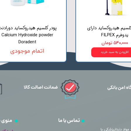
لسیم هیدروکساید دارای
پودر کلسیم هیدروکساید دورادن
یدوفرم FILPEX
Calcium Hydroxide powder
Doradent
۵۴۰,۰۰۰ تومان
اتمام موجودی
افزودن به سبد خرید
ضمانت اصالت کالا
اه امن بانکی
تماس با ما
منوی 
مواد دندانپزشکی با