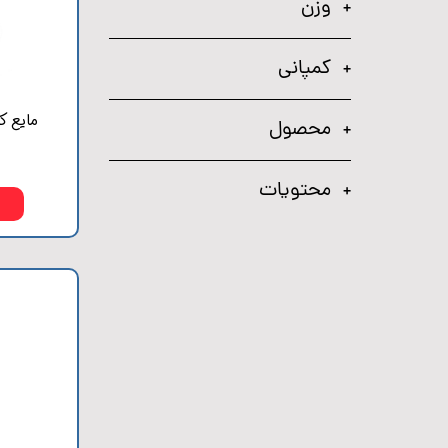
وزن
کمپانی
مایع ک
محصول
محتويات