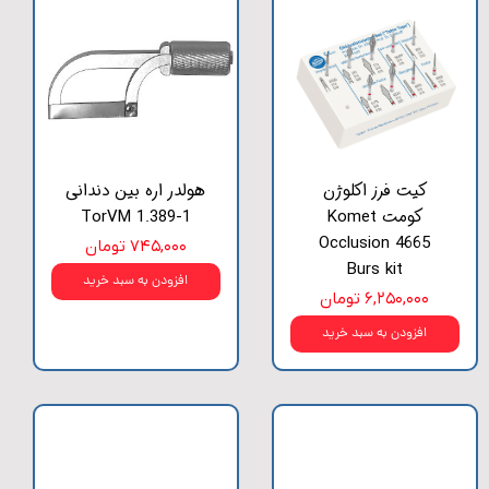
کیت فرز اکلوژن
هولدر اره بین دندانی
کومت Komet
TorVM 1.389-1
Occlusion 4665
۷۴۵,۰۰۰ تومان
Burs kit
افزودن به سبد خرید
۶,۲۵۰,۰۰۰ تومان
افزودن به سبد خرید