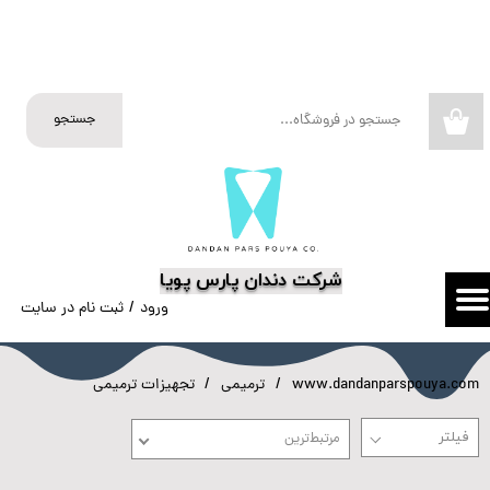
حساب کاربری من
تغییر گذر واژه
جستجو
۰
سفارشات
خروج از حساب کاربری
​شرکت دندان پارس پویا
ورود
/
ثبت نام در سایت
www.dandanparspouya.com
ترمیمی
تجهیزات ترمیمی
مرتبط‌ترین