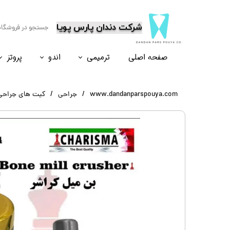
​شرکت دندان پارس پویا
صفحه اصلی
ترمیمی
اندو
پروتز
نسل۶
نسل ۵
نسل ۸
نسل ۴
www.dandanparspouya.com
جراحی
کیت های جراحی