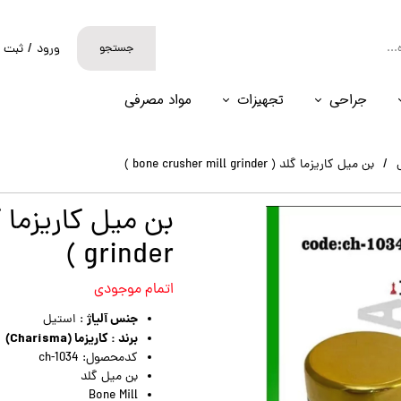
جستجو
ورود
/
ثبت ن
حساب کارب
جراحی
تجهیزات
مواد مصرفی
تغییر گذر و
سفارشات
بن میل کاریزما گلد ( bone crusher mill grinder )
خروج از حس
grinder )
اتمام موجودی
جنس آلیاژ
: استیل
برند : کاریزما (Charisma)
کدمحصول: ch-1034
بن میل گلد
Bone Mill