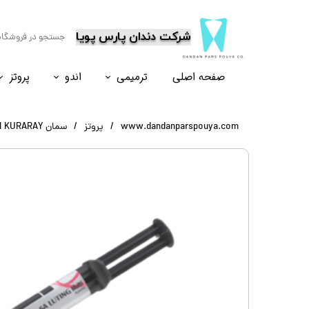
​شرکت دندان پارس پویا
صفحه اصلی
ترمیمی
اندو
پروتز
نسل۶
نسل ۵
نسل ۸
نسل ۴
www.dandanparspouya.com
پروتز
سمان PANAVIA SA LUTING MULTI KURARAY کوراری