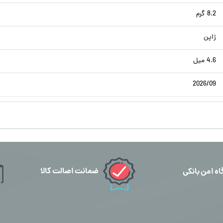
8.2 گرم
ژاپن
4.6 میل
2026/09
ضمانت اصالت کالا
اه امن بانکی