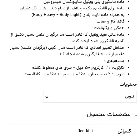
ماده قالبگیری پلی وینیل سایلوکسان هیدروفیل
ماده برای قالبگیری یک مرحله‌ای از تمام دندان‌ها یا تک دندان
به همراه ماده لایت بادی (Body Heavy + Body Light)
فاقد گاز و حباب
همگن و یکنواخت
ماده عالی هیدروفیل که قادر است مد برگردان منفی بسیار دقیق از
ناحیه قالبگیری شده ایجاد کند.
حداقل تغییر ابعادی که قادر است مدل گچی (برگردان مثبت) بسیار
دقیق از ناحیه قالبگیری شده ایجاد کند.
بسته‌بندی :
کارتریج : ۲ کارتریج ۵۰ میل + سری های مخلوط کننده
تیوبی : ۲ تیوب حاوی ۱۶۰ میل بیس + ۱۶۰ میل کاتالیست
محتویات
تیوبی
مشخصات محصول
کمپانی
Dentkist