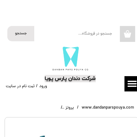
حساب کاربری من
تغییر گذر واژه
جستجو
۰
سفارشات
خروج از حساب کاربری
​شرکت دندان پارس پویا
ورود
/
ثبت نام در سایت
www.dandanparspouya.com
پروتز
ماده قالبگیری - DentKist - CharmFlex Heavy