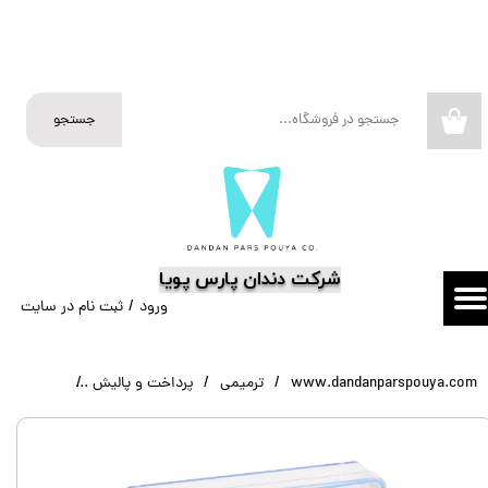
حساب کاربری من
تغییر گذر واژه
جستجو
۰
سفارشات
خروج از حساب کاربری
​شرکت دندان پارس پویا
ورود
/
ثبت نام در سایت
www.dandanparspouya.com
ترمیمی
پرداخت و پالیش
دیسک پرداخت C KERR