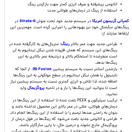
آناتومی پیشرفته و صرف انرژی کمتر جهت بازکردن رینگ
استفاده از رینگ در درمان‌های طولانی مدت
کمپانی گریسون امریکا
Strata-G
در سیستم جدید خود تحت عنوان
در
رینگ‌های سکشنال خود نیز بهبودهایی را اجرایی کرده است. مهمترین این
ارتقاها عبارتند از:
رینگ
طراحی جدید جهت عمر بالاتر
: متریال‌های به کارگرفته شده در
رینگ‌های این سیستم که همان افزوده شدن نیکل تیتانیوم به آن
است منجرشده تا استحکام بالاتر و درنتیجه عمر بالاتری به این
رینگ‌ها بدهد.
3D Fusion
بازشدن آسانتر نسبت به سیستم پیشین
: از آنجا که
نایتینول یا همان نیکل تیتانیوم در سطح مولکولی به این رینگ‌ها
اضافه شده، لذا تلاش و انرژی کمتری نسبت به سیستم پیشین نیاز
پروگزیمال
است تا بتوانید این رینگ‌ها را باز و در ناحیه
وارد
نمایید.
ترکیب سیلیکون و PEEK باعث شده تا استفاده از این رینگ‌ها در
درمان‌های طولانی، خللی در عمر بالای این محصول نداشته باشد و
بتوان به راحتی صدها ترمیم را با استفاده از این رینگ‌ها انجام داد.
طراحی و آناتومی جدید باعث می‌شود که رینگ‌ها در طول درمان از
پروگزیمال خارج نشوند و درعین حال، با پاپی سازگارتر باشند.
درمان‌های خلفی با استفاده از رینگ سبز، راحت‌تر از هرزمان دیگری