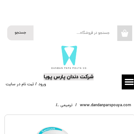
حساب کاربری من
تغییر گذر واژه
جستجو
۰
سفارشات
خروج از حساب کاربری
​شرکت دندان پارس پویا
ورود
/
ثبت نام در سایت
www.dandanparspouya.com
ترمیمی
وج ، کلمپ و ماتریکس سکشنال