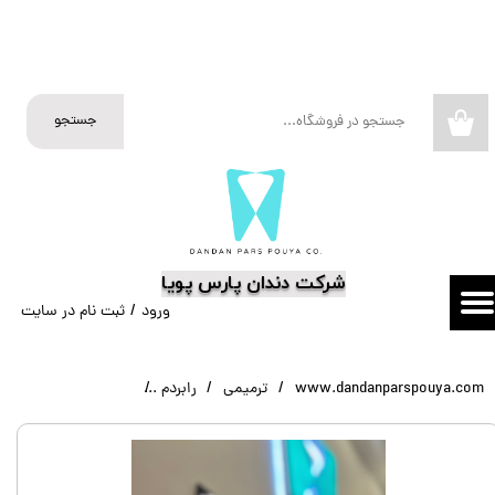
حساب کاربری من
تغییر گذر واژه
جستجو
۰
سفارشات
خروج از حساب کاربری
​شرکت دندان پارس پویا
ورود
/
ثبت نام در سایت
www.dandanparspouya.com
ترمیمی
رابردم
لاستیک رابردم سانچوری (Sanctuary) سفارش پریمیوم ارت