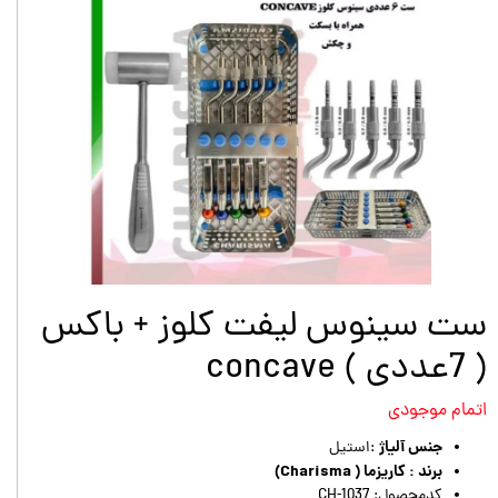
ست سینوس لیفت کلوز + باکس
( 7عددی ) concave
اتمام موجودی
جنس آلیاژ
:استیل
برند : کاریزما ( Charisma)
کدمحصول: CH-1037