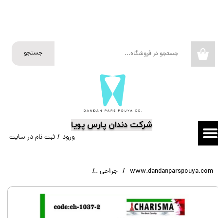
حساب کاربری من
تغییر گذر واژه
جستجو
۰
سفارشات
خروج از حساب کاربری
​شرکت دندان پارس پویا
ورود
/
ثبت نام در سایت
www.dandanparspouya.com
جراحی
ست سینوس لیفت کلوز + باکس ( 7عددی ) ncave