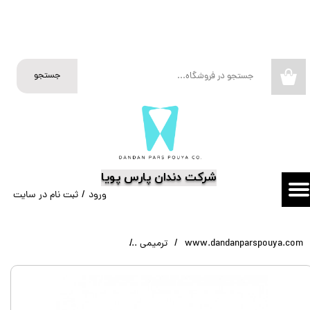
حساب کاربری من
تغییر گذر واژه
جستجو
۰
سفارشات
خروج از حساب کاربری
​شرکت دندان پارس پویا
ورود
/
ثبت نام در سایت
www.dandanparspouya.com
ترمیمی
تینت های رنگی سارمکو Saremco ELS Flow Tint