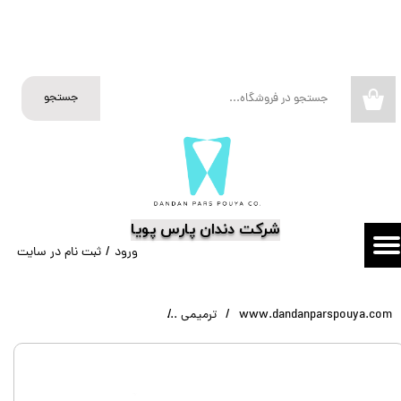
حساب کاربری من
تغییر گذر واژه
جستجو
۰
سفارشات
خروج از حساب کاربری
​شرکت دندان پارس پویا
ورود
/
ثبت نام در سایت
www.dandanparspouya.com
ترمیمی
گلس اینومر فوجی ۱ کپسولی GC Fuji 1 Capsule