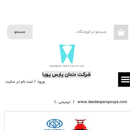
حساب کاربری من
تغییر گذر واژه
جستجو
۰
سفارشات
خروج از حساب کاربری
​شرکت دندان پارس پویا
ورود
/
ثبت نام در سایت
www.dandanparspouya.com
ترمیمی
کلمپ های وینگلس DENTECH