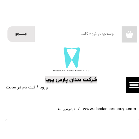
حساب کاربری من
تغییر گذر واژه
جستجو
۰
سفارشات
خروج از حساب کاربری
​شرکت دندان پارس پویا
ورود
/
ثبت نام در سایت
www.dandanparspouya.com
ترمیمی
کامپوزیت Clearfil Majesty Esthetic Kuraray