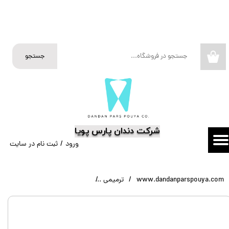
حساب کاربری من
تغییر گذر واژه
جستجو
۰
سفارشات
خروج از حساب کاربری
​شرکت دندان پارس پویا
ورود
/
ثبت نام در سایت
www.dandanparspouya.com
ترمیمی
کامپوزیت پرمافلو اولترادنت Permaflo Flowable Composite Ultradent