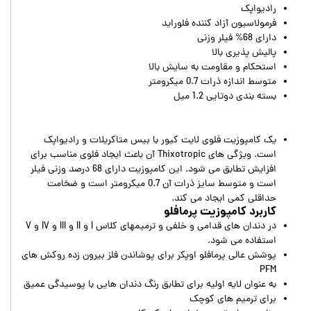
رادیواپک
فرمولاسیون آزاد کننده فلوراید
دارای 68% فیلر وزنی
پالیش پذیری بالا
استحکام و مقاومت به سایش بالا
متوسط اندازه ذرات 0.7 میکرومتر
بسته بندی دوتایی 1.2 میل
یک کامپوزیت فلوی لایت کیور با بیس متاکریلات و رادیواپک
است. ویژگی های Thixotropic آن باعث ایجاد فلوی مناسب برای
افزایش تطابق می شود. این کامپوزیت دارای 68 درصد وزنی فیلر
است و متوسط سایز ذرات آن 0.7 میکرومتر است و ضخامت
حداقلی کمی ایجاد می کند.
کاربرد کامپوزیت پرمافلو
در دندان های قدامی و خلفی و ترمیمهای کلاس I و II و III و IV و V
استفاده می شود.
پوشش عالی پرمافلو اوپکر برای پوشاندن فلز بیرون زده روکش های
PFM
به عنوان لایه اولیه برای تطابق رنگ دندان هایی با پوسیدگی عمیق
برای ترمیم های کوچک