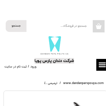
حساب کاربری من
تغییر گذر واژه
جستجو
۰
سفارشات
خروج از حساب کاربری
​شرکت دندان پارس پویا
ورود
/
ثبت نام در سایت
www.dandanparspouya.com
ترمیمی
کامپوزیت فلو میکروفیل کازمادنت mel Flowable Microfill Cosmedent