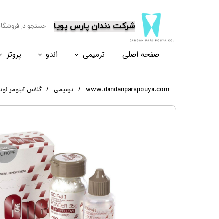
​شرکت دندان پارس پویا
صفحه اصلی
ترمیمی
اندو
پروتز
نسل۶
نسل ۵
نسل ۸
نسل ۴
www.dandanparspouya.com
ترمیمی
گلاس آینومر لوتینگ  Gold Label