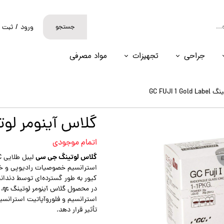
جستجو
ورود
/
ثبت ن
حساب کارب
جراحی
تجهیزات
مواد مصرفی
تغییر گذر و
سفارشات
GC FUJI 1
خروج از حس
گلاس آینومر لوتینگ  Gold Label
اتمام موجودی
گلاس لوتینگ جی سی
کیور به طور گسترده‌ای توسط دندان
در محصول
گلاس آینومر لوتینگ gc
،
استرانسیم و فلوروآپاتیت استرانسیم
تأثیر قرار دهد.