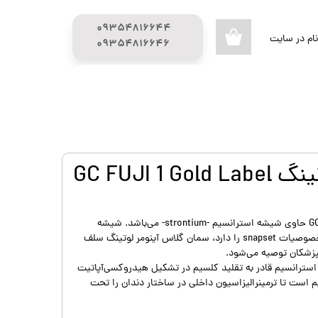
۰۹۳۵۴۸۱۶۶۴۴
ام در سایت
۰
​​​​​​​۰۹۳۵۴۸۱۶۶۴۶
ری من
راهنمای خرید
محصولات تحفیف دار
اژه
گیج (GUAGE)
اب کاربری
GC FUJI 1
لیبل طلایی GC حاوی شیشه استرانسیم -strontium- می‌باشد. شیشه
استرانسیم خصوصیات رادیوپی و خصوصیات snapset را دارد، سمان گلاس آینومر لوتینگ سلف
پزشکان توصیه می‌شود.
 استرانسیم قادر به تقلید کلسیم در تشکیل هیدروکسی‌آپاتیت
 است تا ترمینرالیزاسیون داخلی در ساختار دندان را تحت