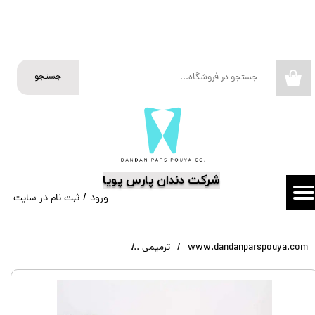
حساب کاربری من
تغییر گذر واژه
جستجو
۰
سفارشات
خروج از حساب کاربری
​شرکت دندان پارس پویا
ورود
/
ثبت نام در سایت
www.dandanparspouya.com
ترمیمی
کامپوزیت بیلدآپ - Dentkist - CharmCore