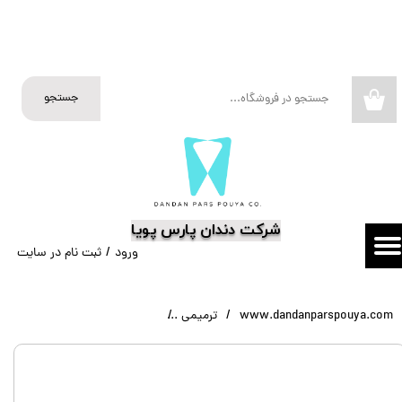
حساب کاربری من
تغییر گذر واژه
جستجو
۰
سفارشات
خروج از حساب کاربری
​شرکت دندان پارس پویا
ورود
/
ثبت نام در سایت
www.dandanparspouya.com
ترمیمی
کیت بلیچینگ آفیس 40 درصد وایت اسمایل White Smile Office