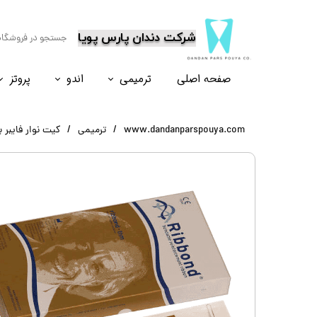
​شرکت دندان پارس پویا
صفحه اصلی
ترمیمی
اندو
پروتز
نسل۶
نسل ۵
نسل ۸
نسل ۴
www.dandanparspouya.com
ترمیمی
کیت نوار فایبر پلی ا