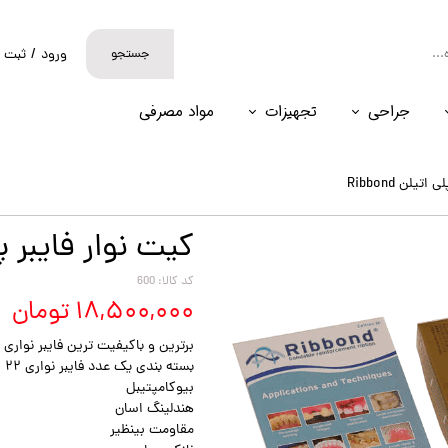
جستجو
ورود
/
ثبت ن
حساب کارب
جراحی
تجهیزات
مواد مصرفی
تغییر گذر و
سفارشات
تیلن Ribbond
خروج از حس
کیت نوار فایبر پلی ات
کد کالا: 600
۱۸,۵۰۰,۰۰۰ تومان
برترین و باکیفیت ترین فایبر نواری د
بسته بندی یک عدد فایبر نواری ۲۲ سانتی متر و با ضخامت ۰.۱۸ میلی متر
بیوکامپتیبل
هندلینگ اسان
مقاومت بینظیر