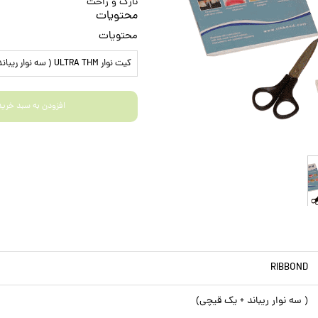
نازک و راحت
محتویات
محتویات
کیت نوار ULTRA THM ( سه نوار ریباند + یک قیچی)
افزودن به سبد خرید
RIBBOND
( سه نوار ریباند + یک قیچی)