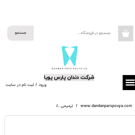
حساب کاربری من
تغییر گذر واژه
جستجو
۰
سفارشات
خروج از حساب کاربری
​شرکت دندان پارس پویا
ورود
/
ثبت نام در سایت
www.dandanparspouya.com
ترمیمی
وج Wedge Wands گریسون