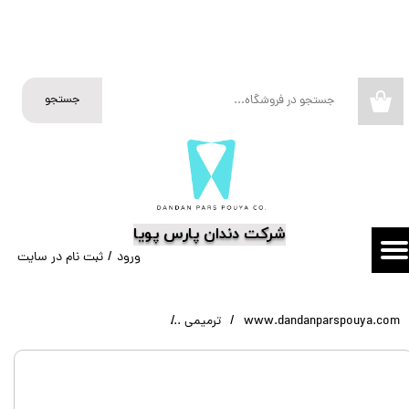
حساب کاربری من
تغییر گذر واژه
جستجو
۰
سفارشات
خروج از حساب کاربری
​شرکت دندان پارس پویا
ورود
/
ثبت نام در سایت
www.dandanparspouya.com
ترمیمی
رابر کاپ ۶ عددی FlexiCups کازمادنت