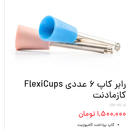
رابر کاپ ۶ عددی FlexiCups
کازمادنت
کد کالا: 220
۱,۵۰۰,۰۰۰ تومان
کاپ پرداخت کامپوزیت