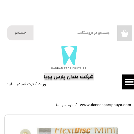
حساب کاربری من
تغییر گذر واژه
جستجو
۰
سفارشات
خروج از حساب کاربری
​شرکت دندان پارس پویا
ورود
/
ثبت نام در سایت
www.dandanparspouya.com
ترمیمی
دیسک پرداخت کامپوزیت ۱۰۰ عددی FlexiDisk