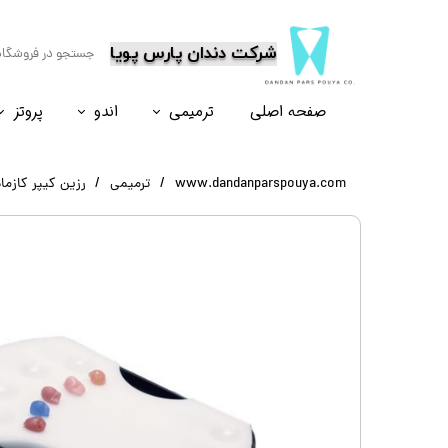
​شرکت دندان پارس پویا
صفحه اصلی
ترمیمی
اندو
پروتز
نسل۶
نسل ۵
نسل ۸
نسل ۴
www.dandanparspouya.com
ترمیمی
رزین کیپر کازما