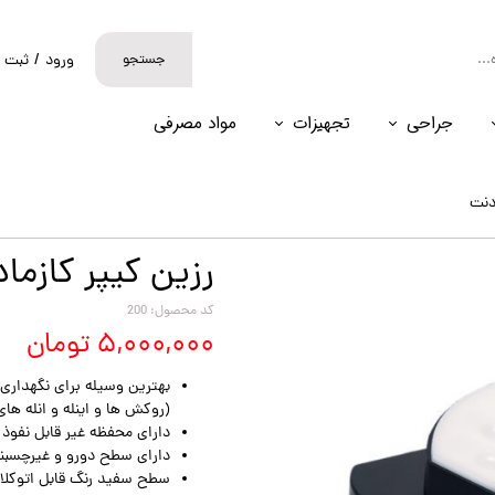
جستجو
ورود
/
ثبت ن
حساب کارب
جراحی
تجهیزات
مواد مصرفی
تغییر گذر و
سفارشات
دنت
خروج از حس
رزین کیپر کازما
کد محصول: 200
۵,۰۰۰,۰۰۰ تومان
بهترین وسیله برای نگهداری 
(روکش ها و اینله و انله ه
دارای محفظه غیر قابل نفوذ
دارای سطح دورو و غیرچسبن
سطح سفید رنگ قابل اتوکلا