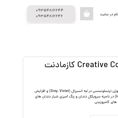
۰۹۳۵۴۸۱۶۶۴۴
ام در سایت
۰
​​​​​​​۰۹۳۵۴۸۱۶۶۴۶
ری من
راهنمای خرید
محصولات تحفیف دار
اژه
گیج (GUAGE)
اب کاربری
بهترین سیستم تینت برای ایجاد ایلوژن ترنسلوسنسی در لبه انسیزال (Grey, Violet) و افزایش
کروما (Honey Yellow, Light Brown) در ناحیه سرویکال دندان و رنگ آمیزی شیار دندان های
 های کامپوزیتی