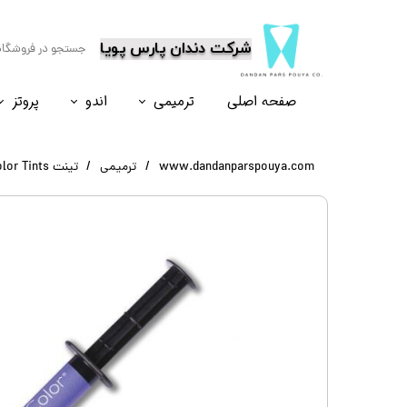
​شرکت دندان پارس پویا
صفحه اصلی
ترمیمی
اندو
پروتز
نسل۶
نسل ۵
نسل ۸
نسل ۴
www.dandanparspouya.com
ترمیمی
تینت Creative Color Tints کازمادنت