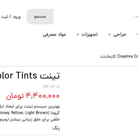
جستجو
ورود
/
ثبت ن
حساب کارب
جراحی
تجهیزات
مواد مصرفی
تغییر گذر و
سفارشات
خروج از حس
تینت Creative Color Tints کازمادنت
کد کالا: 198
۴,۴۰۰,۰۰۰ تومان
خلفی برای خلق زیبایی بیشتر ترمیم
رنگ