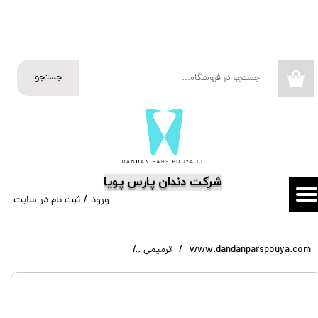
حساب کاربری من
تغییر گذر واژه
جستجو
۰
سفارشات
خروج از حساب کاربری
​شرکت دندان پارس پویا
ورود
/
ثبت نام در سایت
www.dandanparspouya.com
ترمیمی
وج پلاستیکی آناتومیک میسریوم