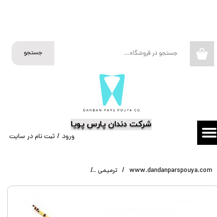
حساب کاربری من
تغییر گذر واژه
جستجو
۰
سفارشات
خروج از حساب کاربری
​شرکت دندان پارس پویا
ورود
/
ثبت نام در سایت
www.dandanparspouya.com
ترمیمی
گیج ترمیمی HU-FRIEDY Dr.Chu Proportion Guage