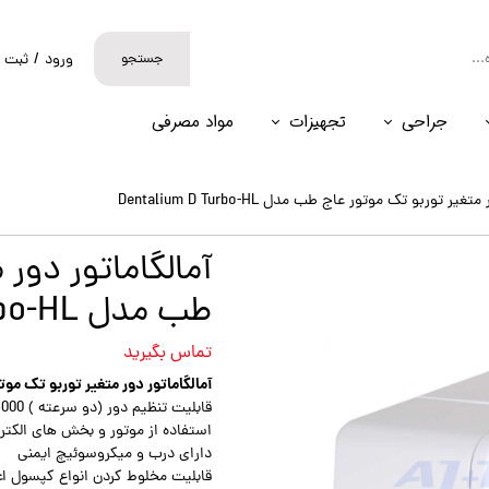
جستجو
ورود
/
ثبت ن
حساب کارب
جراحی
تجهیزات
مواد مصرفی
تغییر گذر و
سفارشات
یر توربو تک موتور عاج طب مدل Dentalium D Turbo-HL
خروج از حس
آمالگاماتور دور
طب مدل Dentalium D Turbo-HL
تماس بگیرید
آمالگاماتور دور متغیر توربو تک موتور عاج طب مد
قابلیت تنظیم دور (دو سرعته ) 3000 و 5000 دور بر دقیقه
استفاده از موتور و بخش های الکتر
دارای درب و میکروسوئیچ ایمنی
قابلیت مخلوط کردن انواع کپسول اعم