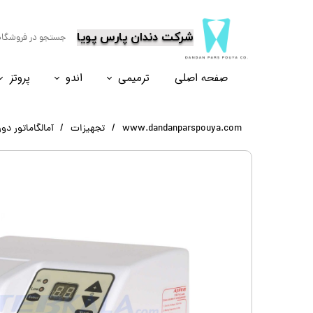
​شرکت دندان پارس پویا
صفحه اصلی
ترمیمی
اندو
پروتز
نسل۶
نسل ۵
نسل ۸
نسل ۴
www.dandanparspouya.com
تجهیزات
آمالگاماتور دور متغ